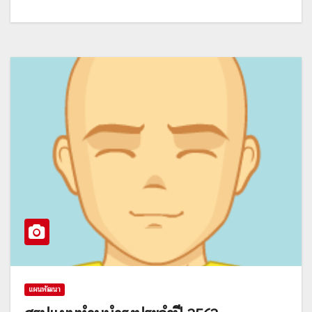
แผนพัฒนา