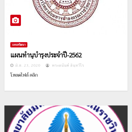
แผนพัฒนา
แผนทำนุบำรุงประจำปี-2562
มิ.ย. 23, 2020
พระอนันต์ อินฺทวีโร
โหลดไฟล์ คลิก