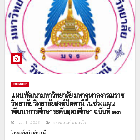
แผนพัฒนา
แผนพัฒนามหาวิทยาลัย มหาจุฬาลงกรณราช
วิทยาลัย วิทยาลัยสงฆ์ปัตตานี ในช่วงแผน
พัฒนาการศึกษาระดับอุดมศึกษา ฉบับที่ ๑๓
มิ.ย. 1, 2023
พระอนันต์ อินฺทวีโร
โหลดลิ้งค์ คลิก เนื้…