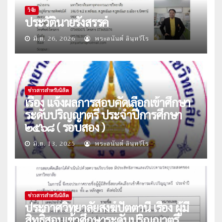
วิจัย
ประวัตินายรังสรรค์
มิ.ย. 26, 2026
พระอนันต์ อินฺทวีโร
ข่าวสารสำหรับนิสิต
เรื่อง แจ้งผลการสอบคัดเลือกเข้าศึกษา
ระดับปริญญาตรี ประจำปีการศึกษา
๒๕๖๘ ( รอบสอง )
มิ.ย. 13, 2025
พระอนันต์ อินฺทวีโร
ข่าวสารสำหรับนิสิต
ประกาศวิทยาลัยสงฆ์ปัตตานี เรื่อง ผู้มี
สิทธิ์สอบเข้าศึกษาระดับปริญญาตรี