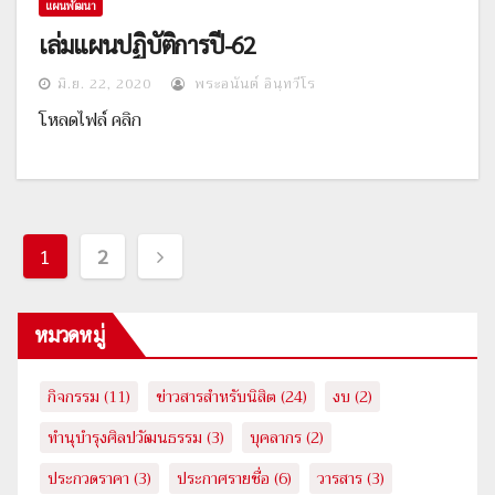
แผนพัฒนา
เล่มแผนปฏิบัติการปี-62
มิ.ย. 22, 2020
พระอนันต์ อินฺทวีโร
โหลดไฟล์ คลิก
เมนู
1
2
นำทาง
หมวดหมู่
เรื่อง
กิจกรรม
(11)
ข่าวสารสำหรับนิสิต
(24)
งบ
(2)
ทำนุบำรุงศิลปวัฒนธรรม
(3)
บุคลากร
(2)
ประกวดราคา
(3)
ประกาศรายชื่อ
(6)
วารสาร
(3)