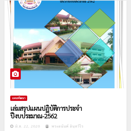
แผนพัฒนา
เล่มสรุปแผนปฏิบัติการประจำ
ปีงบประมาณ-2562
มิ.ย. 22, 2020
พระอนันต์ อินฺทวีโร