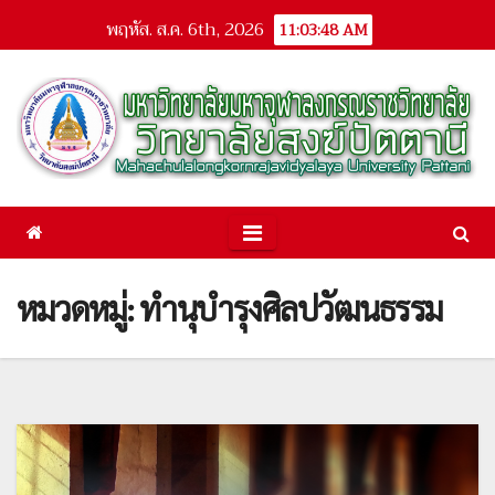
Skip
พฤหัส. ส.ค. 6th, 2026
11:03:49 AM
to
content
หมวดหมู่: ทำนุบำรุงศิลปวัฒนธรรม