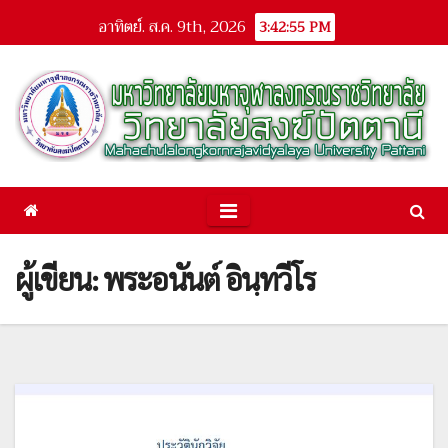
Skip
อาทิตย์. ส.ค. 9th, 2026
3:42:56 PM
to
content
ผู้เขียน:
พระอนันต์ อินฺทวีโร