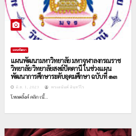
แผนพัฒนา
แผนพัฒนามหาวิทยาลัย มหาจุฬาลงกรณราช
วิทยาลัย วิทยาลัยสงฆ์ปัตตานี ในช่วงแผน
พัฒนาการศึกษาระดับอุดมศึกษา ฉบับที่ ๑๓
มิ.ย. 1, 2023
พระอนันต์ อินฺทวีโร
โหลดลิ้งค์ คลิก เนื้…