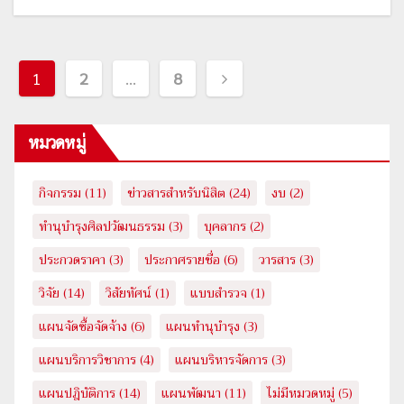
เมนู
1
2
…
8
นำทาง
หมวดหมู่
เรื่อง
กิจกรรม
(11)
ข่าวสารสำหรับนิสิต
(24)
งบ
(2)
ทำนุบำรุงศิลปวัฒนธรรม
(3)
บุคลากร
(2)
ประกวดราคา
(3)
ประกาศรายชื่อ
(6)
วารสาร
(3)
วิจัย
(14)
วิสัยทัศน์
(1)
แบบสำรวจ
(1)
แผนจัดซื้อจัดจ้าง
(6)
แผนทำนุบำรุง
(3)
แผนบริการวิชาการ
(4)
แผนบริหารจัดการ
(3)
แผนปฎิบัติการ
(14)
แผนพัฒนา
(11)
ไม่มีหมวดหมู่
(5)