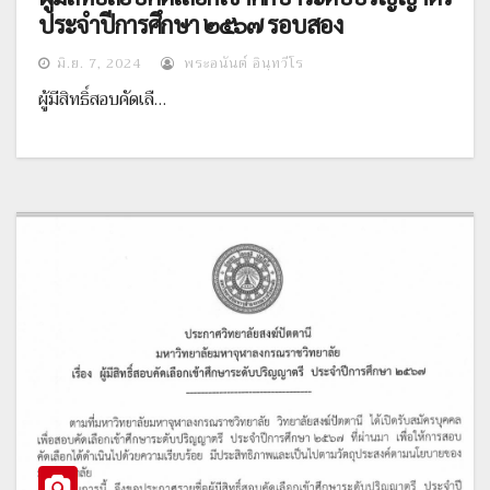
ประจำปีการศึกษา ๒๕๖๗ รอบสอง
มิ.ย. 7, 2024
พระอนันต์ อินฺทวีโร
ผู้มีสิทธิ์สอบคัดเลื…