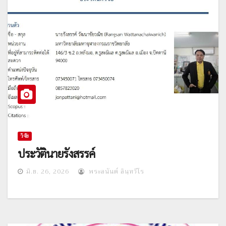
วิจัย
ประวัตินายรังสรรค์
มิ.ย. 26, 2026
พระอนันต์ อินฺทวีโร