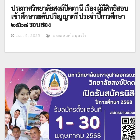
ประกาศวิทยาลัยสงฆ์ปัตตานี เรื่อง ผู้มีสิทธิ์สอบ
เข้าศึกษาระดับปริญญาตรี ประจำปีการศึกษา
๒๕๖๘ รอบสอง
มิ.ย. 5, 2025
พระอนันต์ อินฺทวีโร