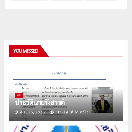
YOU MISSED
วิจัย
ประวัตินายรังสรรค์
มิ.ย. 26, 2026
พระอนันต์ อินฺทวีโร