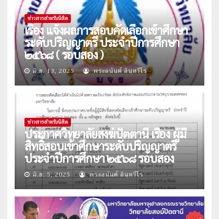
ข่าวสารสำหรับนิสิต
เรื่อง แจ้งผลการสอบคัดเลือกเข้าศึกษา
ระดับปริญญาตรี ประจำปีการศึกษา
๒๕๖๘ ( รอบสอง )
มิ.ย. 13, 2025
พระอนันต์ อินฺทวีโร
ข่าวสารสำหรับนิสิต
ประกาศวิทยาลัยสงฆ์ปัตตานี เรื่อง ผู้มี
สิทธิ์สอบเข้าศึกษาระดับปริญญาตรี
ประจำปีการศึกษา ๒๕๖๘ รอบสอง
มิ.ย. 5, 2025
พระอนันต์ อินฺทวีโร