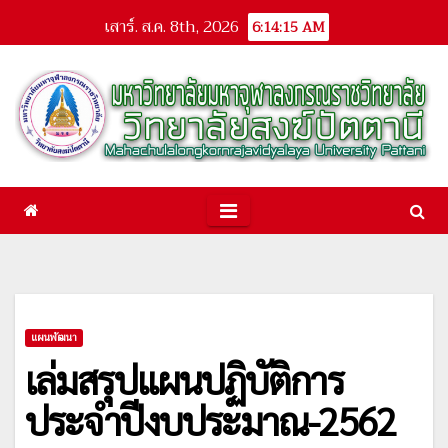
Skip
เสาร์. ส.ค. 8th, 2026
6:14:16 AM
to
content
แผนพัฒนา
เล่มสรุปแผนปฏิบัติการ
ประจำปีงบประมาณ-2562