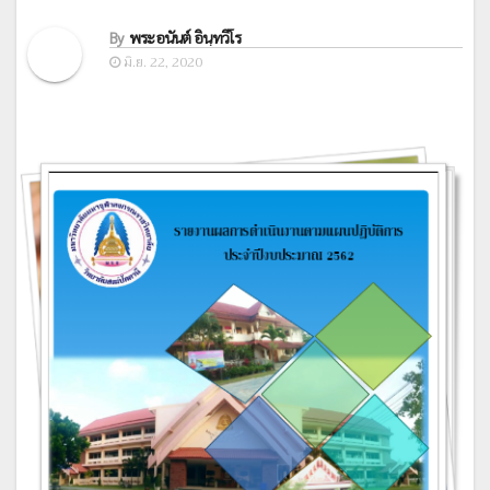
By
พระอนันต์ อินฺทวีโร
มิ.ย. 22, 2020