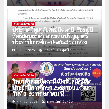
ข่าวสารสำหรับนิสิต
ประกาศวิทยาลัยสงฆ์ปัตตานี เรื่อง ผู้มี
สิทธิ์สอบเข้าศึกษาระดับปริญญาตรี
ประจำปีการศึกษา ๒๕๖๘ รอบสอง
มิ.ย. 5, 2025
พระอนันต์ อินฺทวีโร
ข่าวสารสำหรับนิสิต
วิทยาลัยสงฆ์ปัตตานี เปิดรับสมัคนิสิต
ประจำปีการศึกษา 2568 รอบ2 ตั้งแต่
วันที่ 1-30 พฤษภาคม นี้
พ.ค. 12, 2025
พระอนันต์ อินฺทวีโร