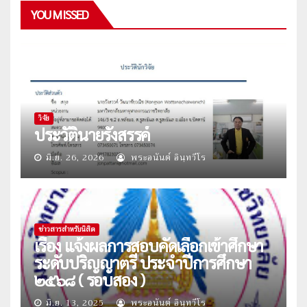
YOU MISSED
วิจัย
ประวัตินายรังสรรค์
มิ.ย. 26, 2026
พระอนันต์ อินฺทวีโร
ข่าวสารสำหรับนิสิต
เรื่อง แจ้งผลการสอบคัดเลือกเข้าศึกษา
ระดับปริญญาตรี ประจำปีการศึกษา
๒๕๖๘ ( รอบสอง )
มิ.ย. 13, 2025
พระอนันต์ อินฺทวีโร