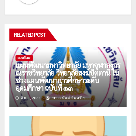
RELATED POST
แผนพัฒนา
แผนพัฒนามหาวิทยาลัย มหาจุฬาลงกร
ณราชวิทยาลัย วิทยาลัยสงฆ์ปัตตานี ใน
ช่วงแผนพัฒนาการศึกษาระดับ
อุดมศึกษา ฉบับที่ ๑๓
มิ.ย. 1, 2023
พระอนันต์ อินฺทวีโร