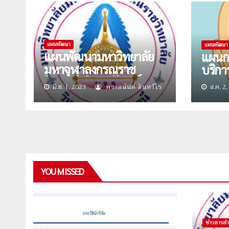
แผนพัฒนา
แผนพัฒนา
แผนพัฒนามหาวิทยาลัย
แผนก
มหาจุฬาลงกรณราช
บริกา
วิทยาลัย วิทยาลัยสงฆ์
มิ.ย. 1, 2023
พระอนันต์ อินฺทวีโร
ส.ค. 2,
ปัตตานี ในช่วงแผน
พัฒนาการศึกษาระดับ
อุดมศึกษา ฉบับที่ ๑๓
YOU MISSED
ข่าวสารสำ