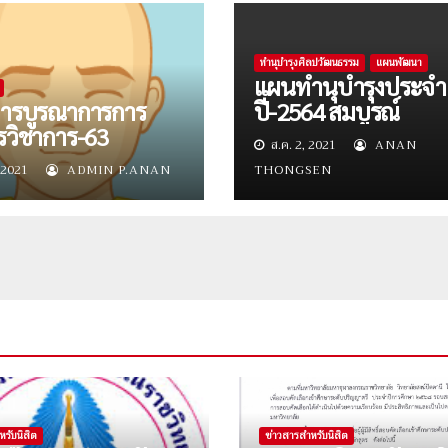
ทำนุบำรุงศิลปวัฒนธรรม
แผนพัฒนา
แผนทำนุบำรุงประจำ
ารบูรณาการการ
ปี-2564 สมบูรณ์
รวิชาการ-63
ส.ค. 2, 2021
ANAN
 2021
ADMIN P.ANAN
THONGSEN
หรับนิสิต
ข่าวสารสำหรับนิสิต