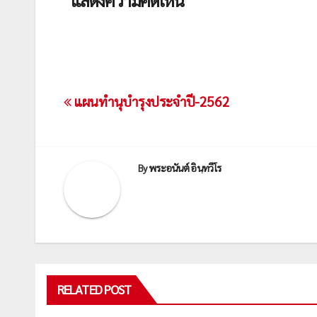
เมนู
แผนทำนุบำรุงประจำปี-2562
นำทาง
เรื่อง
By
พระอนันต์ อินฺทวีโร
RELATED POST