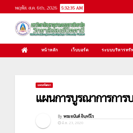
Skip
พฤหัส. ส.ค. 6th, 2026
5:32:36 AM
to
content
หน้าหลัก
เว็บบอร์ด
ระบบบริหารทรัพ
แผนพัฒนา
แผนการบูรณาการการบร
By
พระอนันต์ อินฺทวีโร
มิ.ย. 23, 2020