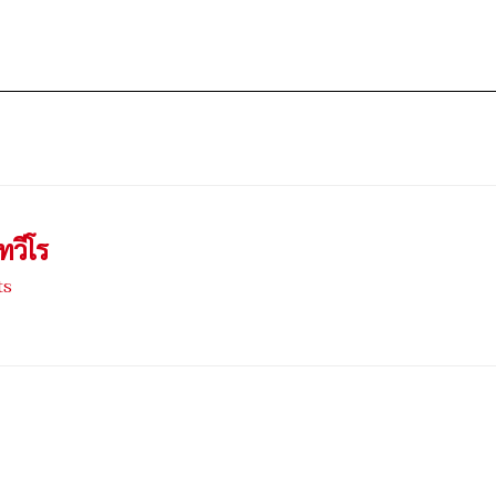
ทวีโร
ts