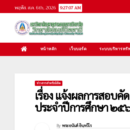
Skip
พฤหัส. ส.ค. 6th, 2026
9:27:08 AM
to
content
หน้าหลัก
เว็บบอร์ด
ระบบบริหารทรัพ
ข่าวสารสำหรับนิสิต
เรื่อง แจ้งผลการสอบคั
ประจำปีการศึกษา ๒๕๖
By
พระอนันต์ อินฺทวีโร