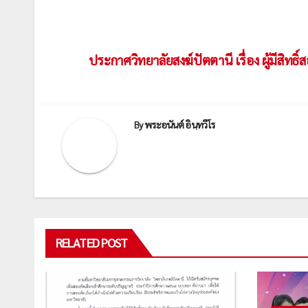
เมนู
ประกาศวิทยาลัยสงฆ์ปัตตานี เรื่อง ผู้มีส
นำทาง
เรื่อง
By
พระอนันต์ อินฺทวีโร
RELATED POST