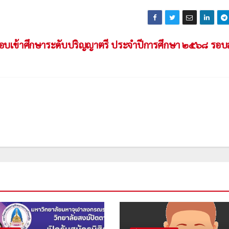
ิทธิ์สอบเข้าศึกษาระดับปริญญาตรี ประจำปีการศึกษา ๒๕๖๘ รอ