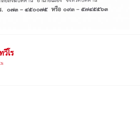
ทวีโร
ts