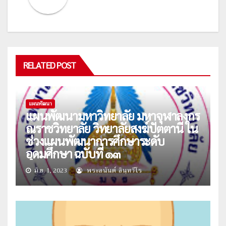
RELATED POST
แผนพัฒนา
แผนพัฒนามหาวิทยาลัย มหาจุฬาลงกร
ณราชวิทยาลัย วิทยาลัยสงฆ์ปัตตานี ใน
ช่วงแผนพัฒนาการศึกษาระดับ
อุดมศึกษา ฉบับที่ ๑๓
มิ.ย. 1, 2023
พระอนันต์ อินฺทวีโร