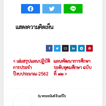
แสดงความคิดเห็น
เมนู
เล่มสรุปแผนปฏิบัติ
แผนพัฒนาการศึกษา
การประจำ
ระดับอุดมศึกษา ฉบับ
นำทาง
ปีงบประมาณ-2562
ที่ ๑๒
เรื่อง
By
พระอนันต์ อินฺทวีโร