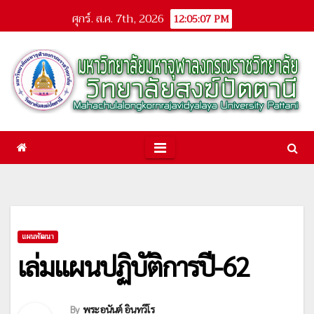
Skip
ศุกร์. ส.ค. 7th, 2026
12:05:07 PM
to
content
แผนพัฒนา
เล่มแผนปฏิบัติการปี-62
By
พระอนันต์ อินฺทวีโร