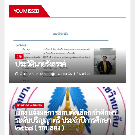
YOU MISSED
วิจัย
ประวัตินายรังสรรค์
มิ.ย. 26, 2026
พระอนันต์ อินฺทวีโร
ข่าวสารสำหรับนิสิต
เรื่อง แจ้งผลการสอบคัดเลือกเข้าศึกษา
ระดับปริญญาตรี ประจำปีการศึกษา
๒๕๖๘ ( รอบสอง )