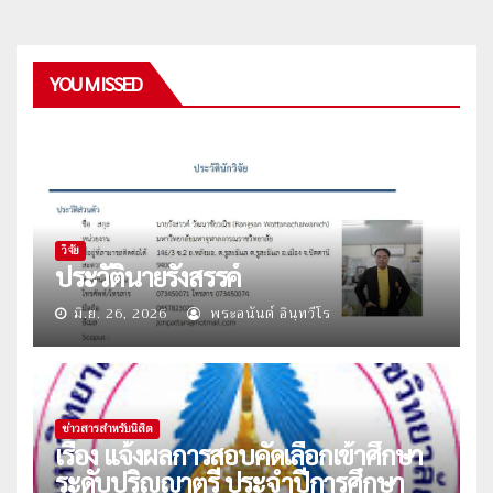
YOU MISSED
วิจัย
ประวัตินายรังสรรค์
มิ.ย. 26, 2026
พระอนันต์ อินฺทวีโร
ข่าวสารสำหรับนิสิต
เรื่อง แจ้งผลการสอบคัดเลือกเข้าศึกษา
ระดับปริญญาตรี ประจำปีการศึกษา