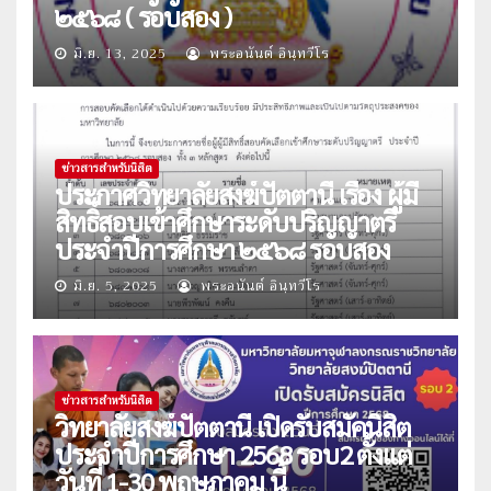
๒๕๖๘ ( รอบสอง )
มิ.ย. 13, 2025
พระอนันต์ อินฺทวีโร
ข่าวสารสำหรับนิสิต
ประกาศวิทยาลัยสงฆ์ปัตตานี เรื่อง ผู้มี
สิทธิ์สอบเข้าศึกษาระดับปริญญาตรี
ประจำปีการศึกษา ๒๕๖๘ รอบสอง
มิ.ย. 5, 2025
พระอนันต์ อินฺทวีโร
ข่าวสารสำหรับนิสิต
วิทยาลัยสงฆ์ปัตตานี เปิดรับสมัคนิสิต
ประจำปีการศึกษา 2568 รอบ2 ตั้งแต่
วันที่ 1-30 พฤษภาคม นี้