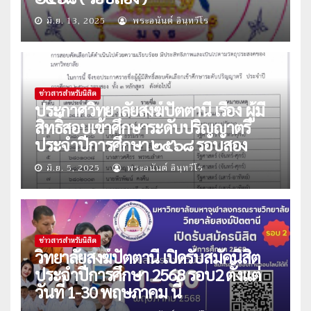
มิ.ย. 13, 2025
พระอนันต์ อินฺทวีโร
ข่าวสารสำหรับนิสิต
ประกาศวิทยาลัยสงฆ์ปัตตานี เรื่อง ผู้มี
สิทธิ์สอบเข้าศึกษาระดับปริญญาตรี
ประจำปีการศึกษา ๒๕๖๘ รอบสอง
มิ.ย. 5, 2025
พระอนันต์ อินฺทวีโร
ข่าวสารสำหรับนิสิต
วิทยาลัยสงฆ์ปัตตานี เปิดรับสมัคนิสิต
ประจำปีการศึกษา 2568 รอบ2 ตั้งแต่
วันที่ 1-30 พฤษภาคม นี้