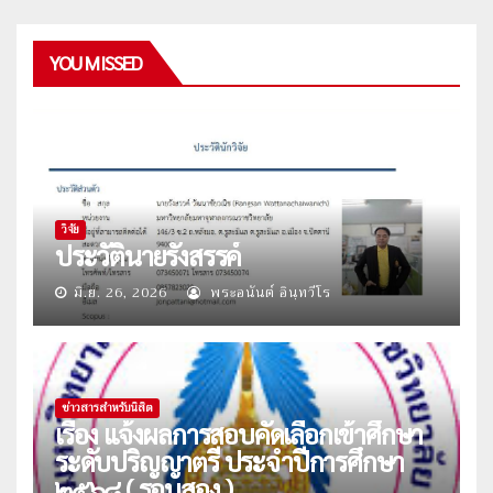
YOU MISSED
วิจัย
ประวัตินายรังสรรค์
มิ.ย. 26, 2026
พระอนันต์ อินฺทวีโร
ข่าวสารสำหรับนิสิต
เรื่อง แจ้งผลการสอบคัดเลือกเข้าศึกษา
ระดับปริญญาตรี ประจำปีการศึกษา
๒๕๖๘ ( รอบสอง )