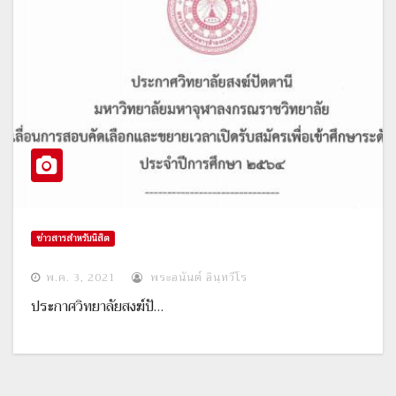
ข่าวสารสำหรับนิสิต
พ.ค. 3, 2021
พระอนันต์ อินฺทวีโร
ประกาศวิทยาลัยสงฆ์ปั…