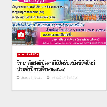
ข่าวสารสำหรับนิสิต
วิทยาลัยสงฆ์ปัตตานีเปิดรับสมัคนิสิตใหม่
ประจำปีการศึกษา๒๕๖๔
เม.ย. 16, 2021
พระอนันต์ อินฺทวีโร