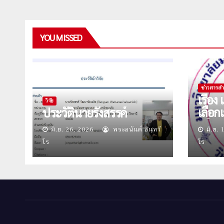
YOU MISSED
ข่าวสารสำ
เรื่อ
วิจัย
เลือก
ประวัตินายรังสรรค์
ปริญ
มิ.ย. 26, 2026
พระอนันต์ อินฺทวี
มิ.ย.
ศึกษา
โร
โร