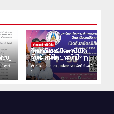
ข่าวสารสำหรับนิสิต
วิทยาลัยสงฆ์ปัตตานี เปิด
ิ์สอบ
รับสมัคนิสิต ประจำปีการ
ญาตรี
ศึกษา 2568 รอบ2 ตั้งแต่วัน
อินฺทวี
พ.ค. 12, 2025
พระอนันต์ อินฺทวี
๒๕๖๘
ที่ 1-30 พฤษภาคม นี้
โร