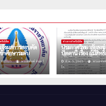
หรับนิสิต
ข่าวสารสำหรับนิสิต
ง แจ้งผลการสอบคัด
ประกาศวิทยาลัยสงฆ์
เข้าศึกษาระดับ
ปัตตานี เรื่อง ผู้มีสิทธ
ญาตรี ประจำปีการ
เข้าศึกษาระดับปริญ
 13, 2025
พระอนันต์ อินฺทวี
มิ.ย. 5, 2025
พระอนันต์ 
 ๒๕๖๘ ( รอบสอง )
ประจำปีการศึกษา 
โร
รอบสอง