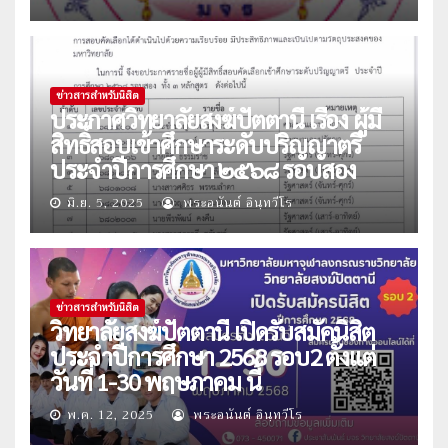
ข่าวสารสำหรับนิสิต
ประกาศวิทยาลัยสงฆ์ปัตตานี เรื่อง ผู้มี
สิทธิ์สอบเข้าศึกษาระดับปริญญาตรี
ประจำปีการศึกษา ๒๕๖๘ รอบสอง
มิ.ย. 5, 2025
พระอนันต์ อินฺทวีโร
ข่าวสารสำหรับนิสิต
วิทยาลัยสงฆ์ปัตตานี เปิดรับสมัคนิสิต
ประจำปีการศึกษา 2568 รอบ2 ตั้งแต่
วันที่ 1-30 พฤษภาคม นี้
พ.ค. 12, 2025
พระอนันต์ อินฺทวีโร