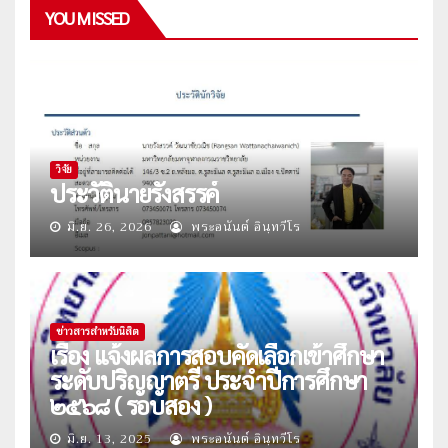
YOU MISSED
วิจัย
ประวัตินายรังสรรค์
มิ.ย. 26, 2026
พระอนันต์ อินฺทวีโร
ข่าวสารสำหรับนิสิต
เรื่อง แจ้งผลการสอบคัดเลือกเข้าศึกษา
ระดับปริญญาตรี ประจำปีการศึกษา
๒๕๖๘ ( รอบสอง )
มิ.ย. 13, 2025
พระอนันต์ อินฺทวีโร