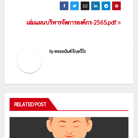
เมนู
เล่มแผนบริหารจัดการองค์กร-2565.pdf
นำทาง
เรื่อง
By
พระอนันต์ อินฺทวีโร
RELATED POST