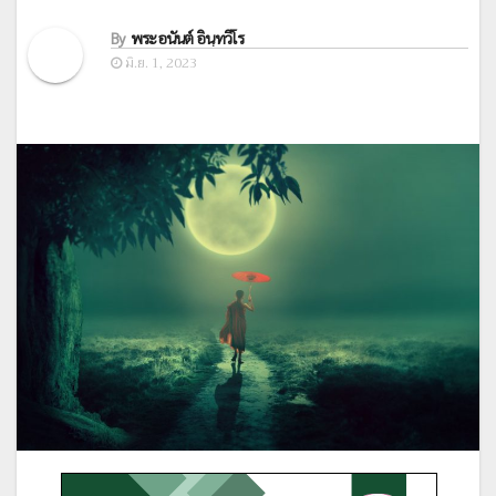
By
พระอนันต์ อินฺทวีโร
มิ.ย. 1, 2023