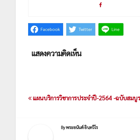
Facebook
Twitter
Line
แสดงความคิดเห็น
เมนู
แผนบริการวิชาการประจำปี-2564 -ฉบับสมบูร
นำทาง
เรื่อง
By
พระอนันต์ อินฺทวีโร