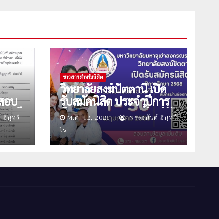
ข่าวสารสำหรับนิสิต
วิทยาลัยสงฆ์ปัตตานี เปิด
ิ์สอบ
รับสมัคนิสิต ประจำปีการ
ญาตรี
ศึกษา 2568 รอบ2 ตั้งแต่วัน
อินฺทวี
พ.ค. 12, 2025
พระอนันต์ อินฺทวี
๒๕๖๘
ที่ 1-30 พฤษภาคม นี้
โร