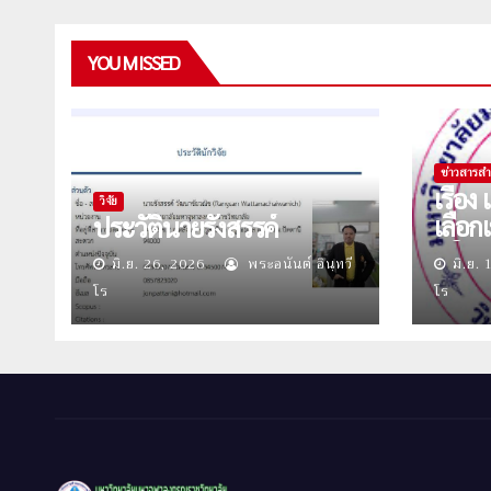
YOU MISSED
ข่าวสารสำ
เรื่อ
วิจัย
เลือก
ประวัตินายรังสรรค์
ปริญ
มิ.ย. 26, 2026
พระอนันต์ อินฺทวี
มิ.ย.
ศึกษา
โร
โร