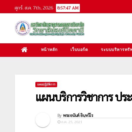
Skip
ศุกร์. ส.ค. 7th, 2026
8:57:48 AM
to
content
หน้าหลัก
เว็บบอร์ด
ระบบบริหารทรัพ
แผนปฎิบัติการ
แผนบริการวิชาการ ปร
By
พระอนันต์ อินฺทวีโร
ก.ค. 25, 2021