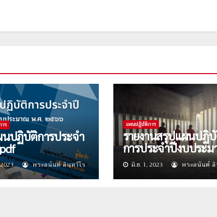
แผนปฎิบัติการ
การ
รายงานสรุปแผนปฏิบั
ผนปฏิบัติการประจำ
การประจำปีงบประม
pdf
๒๕๖๕
, 2023
พระอนันต์ อินฺทวีโร
มิ.ย. 1, 2023
พระอนันต์ อิ