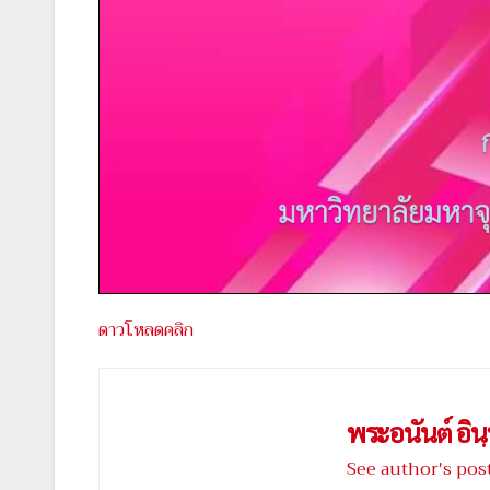
ดาวโหลดคลิก
พระอนันต์ อินฺ
See author's pos