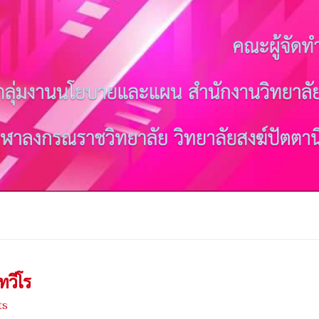
ทวีโร
ts