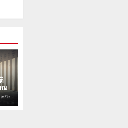
ติ
าณ
นฺทวีโร