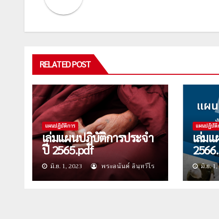
RELATED POST
แผนปฎิบัติการ
แผนปฎิบัติ
เล่มแผนปฏิบัติการประจำ
เล่มแ
ปี 2565.pdf
2566.
มิ.ย. 1, 2023
พระอนันต์ อินฺทวีโร
มิ.ย. 1