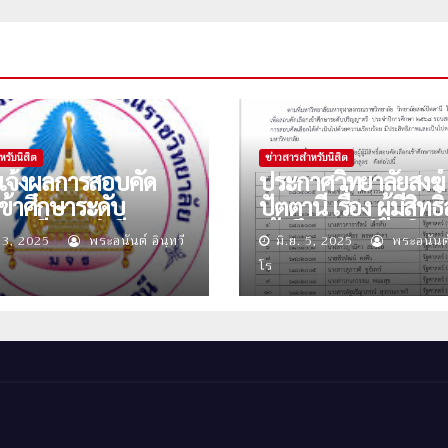
หรับนิสิต
ข่าวสารสำหรับนิสิต
ง แจ้งผลการสอบคัด
ประกาศวิทยาลัยสงฆ์
เข้าศึกษาระดับ
ปัตตานี เรื่อง ผู้มีสิทธ
ญาตรี ประจำปีการ
เข้าศึกษาระดับปริญ
 13, 2025
พระอนันต์ อินฺทวี
มิ.ย. 5, 2025
พระอนันต์ 
 ๒๕๖๘ ( รอบสอง )
ประจำปีการศึกษา 
โร
รอบสอง