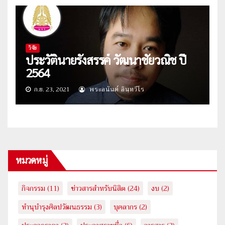
วิจัย
ประวัตินายรังสรรค์ วัฒนาชัยวณิช ปี
2564
ก.ย. 23, 2021
พระอนันต์ อินฺทวีโร
หมวดหมู่
กิจกรรม
(11)
ข่าวสารสำหรับนิสิต
(24)
งบ
(2)
ทำนุบำรุงศิลปวัฒนธรรม
(3)
บุคลากร
(2)