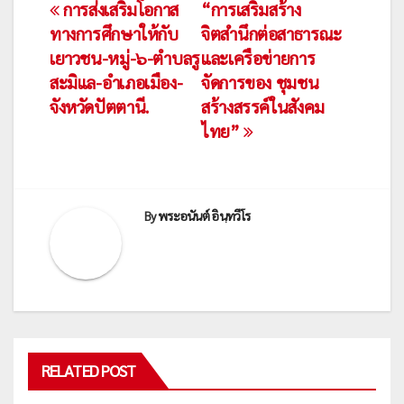
เมนู
การส่งเสริมโอกาส
“การเสริมสร้าง
ทางการศึกษาให้กับ
จิตสำนึกต่อสาธารณะ
นำทาง
เยาวชน-หมู่-๖-ตำบลรู
และเครือข่ายการ
สะมิแล-อำเภอเมือง-
จัดการของ ชุมชน
เรื่อง
จังหวัดปัตตานี.
สร้างสรรค์ในสังคม
ไทย”
By
พระอนันต์ อินฺทวีโร
RELATED POST