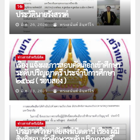
วิจัย
ประวัตินายรังสรรค์
มิ.ย. 26, 2026
พระอนันต์ อินฺทวีโร
ข่าวสารสำหรับนิสิต
เรื่อง แจ้งผลการสอบคัดเลือกเข้าศึกษา
ระดับปริญญาตรี ประจำปีการศึกษา
๒๕๖๘ ( รอบสอง )
มิ.ย. 13, 2025
พระอนันต์ อินฺทวีโร
ข่าวสารสำหรับนิสิต
ประกาศวิทยาลัยสงฆ์ปัตตานี เรื่อง ผู้มี
สิทธิ์สอบเข้าศึกษาระดับปริญญาตรี