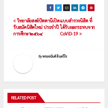
เมนู
วิทยาลัยสงฆ์ปัตตานีเปิด
แบบสำรวจนิสิต ที่
รับสมัคนิสิตใหม่ ประจำปี
ได้รับผลกระทบจาก
นำทาง
การศึกษา๒๕๖๔
CoViD-19
เรื่อง
By
พระอนันต์ อินฺทวีโร
RELATED POST