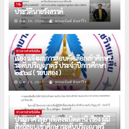
วิจัย
ประวัตินายรังสรรค์
มิ.ย. 26, 2026
พระอนันต์ อินฺทวีโร
ข่าวสารสำหรับนิสิต
เรื่อง แจ้งผลการสอบคัดเลือกเข้าศึกษา
ระดับปริญญาตรี ประจำปีการศึกษา
๒๕๖๘ ( รอบสอง )
มิ.ย. 13, 2025
พระอนันต์ อินฺทวีโร
ข่าวสารสำหรับนิสิต
ประกาศวิทยาลัยสงฆ์ปัตตานี เรื่อง ผู้มี
สิทธิ์สอบเข้าศึกษาระดับปริญญาตรี