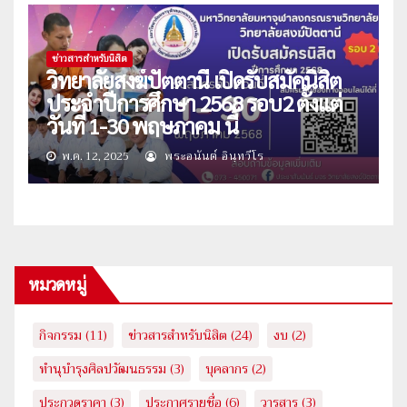
ข่าวสารสำหรับนิสิต
วิทยาลัยสงฆ์ปัตตานี เปิดรับสมัคนิสิต
ประจำปีการศึกษา 2568 รอบ2 ตั้งแต่
วันที่ 1-30 พฤษภาคม นี้
พ.ค. 12, 2025
พระอนันต์ อินฺทวีโร
หมวดหมู่
กิจกรรม
(11)
ข่าวสารสำหรับนิสิต
(24)
งบ
(2)
ทำนุบำรุงศิลปวัฒนธรรม
(3)
บุคลากร
(2)
ประกวดราคา
(3)
ประกาศรายชื่อ
(6)
วารสาร
(3)