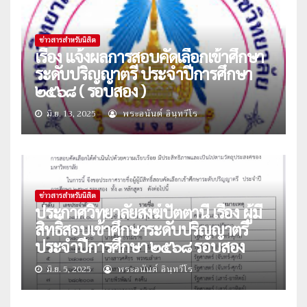
ข่าวสารสำหรับนิสิต
เรื่อง แจ้งผลการสอบคัดเลือกเข้าศึกษา
ระดับปริญญาตรี ประจำปีการศึกษา
๒๕๖๘ ( รอบสอง )
มิ.ย. 13, 2025
พระอนันต์ อินฺทวีโร
ข่าวสารสำหรับนิสิต
ประกาศวิทยาลัยสงฆ์ปัตตานี เรื่อง ผู้มี
สิทธิ์สอบเข้าศึกษาระดับปริญญาตรี
ประจำปีการศึกษา ๒๕๖๘ รอบสอง
มิ.ย. 5, 2025
พระอนันต์ อินฺทวีโร