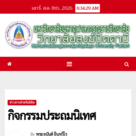
Skip
เสาร์. ส.ค. 8th, 2026
6:34:30 AM
to
content
ข่าวสารสำหรับนิสิต
กิจกรรมประถมนิเทศ
By
พระอนันต์ อินฺทวีโร