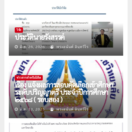
วิจัย
ประวัตินายรังสรรค์
มิ.ย. 26, 2026
พระอนันต์ อินฺทวีโร
ข่าวสารสำหรับนิสิต
เรื่อง แจ้งผลการสอบคัดเลือกเข้าศึกษา
ระดับปริญญาตรี ประจำปีการศึกษา
๒๕๖๘ ( รอบสอง )
มิ.ย. 13, 2025
พระอนันต์ อินฺทวีโร