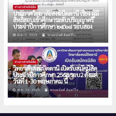
ข่าวสารสำหรับนิสิต
ประกาศวิทยาลัยสงฆ์ปัตตานี เรื่อง ผู้มี
สิทธิ์สอบเข้าศึกษาระดับปริญญาตรี
ประจำปีการศึกษา ๒๕๖๘ รอบสอง
มิ.ย. 5, 2025
พระอนันต์ อินฺทวีโร
ข่าวสารสำหรับนิสิต
วิทยาลัยสงฆ์ปัตตานี เปิดรับสมัคนิสิต
ประจำปีการศึกษา 2568 รอบ2 ตั้งแต่
วันที่ 1-30 พฤษภาคม นี้
พ.ค. 12, 2025
พระอนันต์ อินฺทวีโร