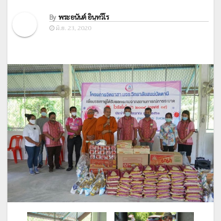
By
พระอนันต์ อินฺทวีโร
มิ.ย. 23, 2020