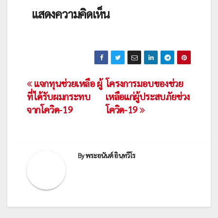
แสดงความคิดเห็น
เมนู
แจกทุนช่วยเหลือ ผู้
โครงการมอบของช่วย
ที่ได้รับผมกระทบ
เหลือแก่ผู้ประสบภัยช่วง
นำทาง
จากโควิด-19
โควิด-19
เรื่อง
By
พระอนันต์ อินฺทวีโร