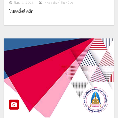
มิ.ย. 1, 2023
พระอนันต์ อินฺทวีโร
โหลดลิ้งค์ คลิก