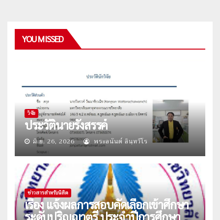
YOU MISSED
วิจัย
ประวัตินายรังสรรค์
มิ.ย. 26, 2026
พระอนันต์ อินฺทวีโร
ข่าวสารสำหรับนิสิต
เรื่อง แจ้งผลการสอบคัดเลือกเข้าศึกษา
ระดับปริญญาตรี ประจำปีการศึกษา