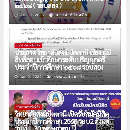
๒๕๖๘ ( รอบสอง )
มิ.ย. 13, 2025
พระอนันต์ อินฺทวีโร
ข่าวสารสำหรับนิสิต
ประกาศวิทยาลัยสงฆ์ปัตตานี เรื่อง ผู้มี
สิทธิ์สอบเข้าศึกษาระดับปริญญาตรี
ประจำปีการศึกษา ๒๕๖๘ รอบสอง
มิ.ย. 5, 2025
พระอนันต์ อินฺทวีโร
ข่าวสารสำหรับนิสิต
วิทยาลัยสงฆ์ปัตตานี เปิดรับสมัคนิสิต
ประจำปีการศึกษา 2568 รอบ2 ตั้งแต่
วันที่ 1-30 พฤษภาคม นี้