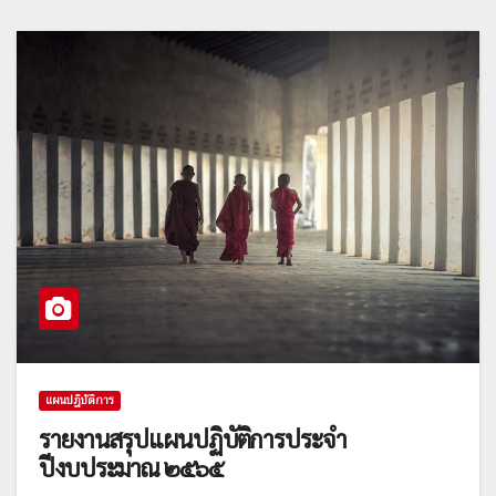
แผนปฎิบัติการ
รายงานสรุปแผนปฏิบัติการประจำ
ปีงบประมาณ ๒๕๖๕