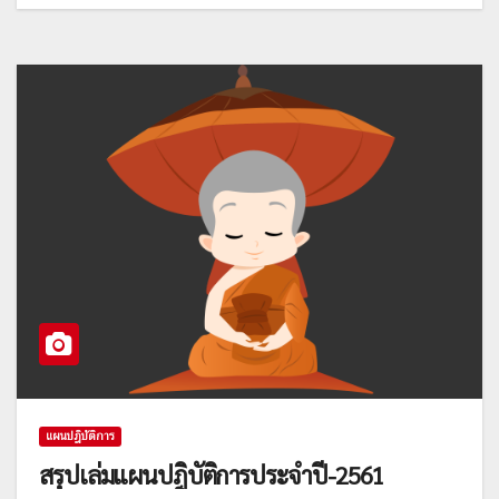
แผนปฎิบัติการ
สรุปเล่มแผนปฎิบัติการประจำปี-2561