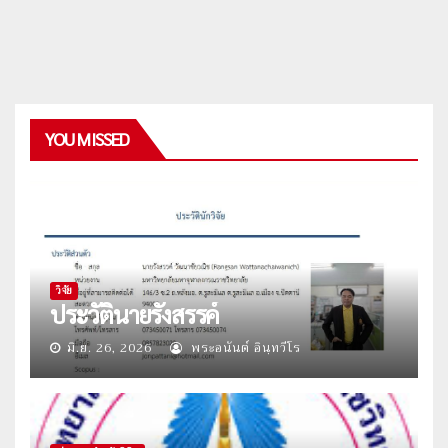
YOU MISSED
วิจัย
ประวัตินายรังสรรค์
มิ.ย. 26, 2026
พระอนันต์ อินฺทวีโร